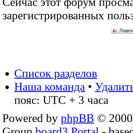
Сейчас этот форум просма
зарегистрированных польз
Подел
Список разделов
Наша команда
•
Удалить
пояс: UTC + 3 часа
Powered by
phpBB
© 2000,
Group
board3 Portal
- base